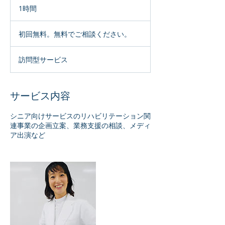
1時間
1
時
初
回
初回無料。無料でご相談ください。
無
料。
無
訪問型サービス
料
で
ご
相
談
サービス内容
く
だ
さ
シニア向けサービスのリハビリテーション関
い。
連事業の企画立案、業務支援の相談、メディ
ア出演など